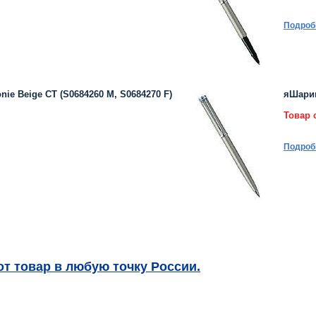
Подроб
e Beige CT (S0684260 M, S0684270 F)
яШарик
Товар 
Подроб
т товар в любую точку России.