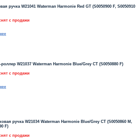
вая ручка W21041 Waterman Harmonie Red GT (S0050900 F, S0050910
снят с продажи
нее
-роллер W21037 Waterman Harmonie Blue/Grey CT (S0050880 F)
снят с продажи
нее
овая ручка W21034 Waterman Harmonie Blue/Grey CT (S0050860 M,
90 F)
снят с продажи