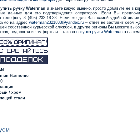
купить ручку Waterman
и знаете какую именно, просто добавьте ее в ко
тные данные для его подтверждения оператором. Если Вы предпочи
о телефону 8 (495) 232-18-38. Если же для Вас самой удобной являет
сьмо на адрес
waterman2321838@yandex.ru
– ответ не заставит себя ж
шей собственной курьерской службой, в другие регионы Вы можете выб
трая, недорогая и комфортная – такова
покупка ручки Waterman
в нашем 
AN
rman Harmonie
30
ранция
рый / хром
еющей стали
уем