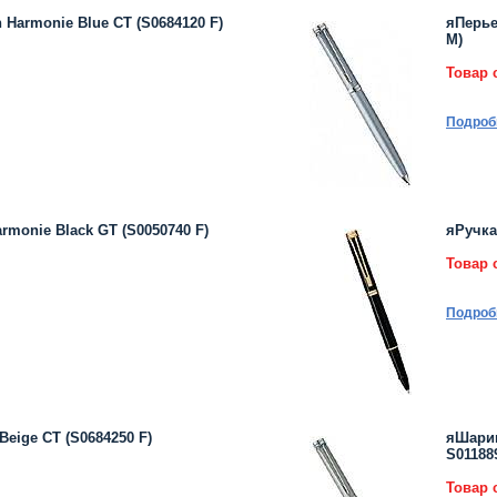
Harmonie Blue CT (S0684120 F)
яПерье
M)
Товар 
Подроб
monie Black GT (S0050740 F)
яРучка
Товар 
Подроб
eige CT (S0684250 F)
яШарик
S01188
Товар 