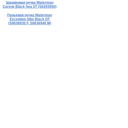
Шариковая ручка Waterman
Carene Black Sea ST (S0293950)
Перьевая ручка Waterman
Exception Slim Black GT
(S0636930 F, S0636940 M)