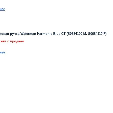
нее
овая ручка Waterman Harmonie Blue CT (S0684100 M, S0684110 F)
снят с продажи
нее