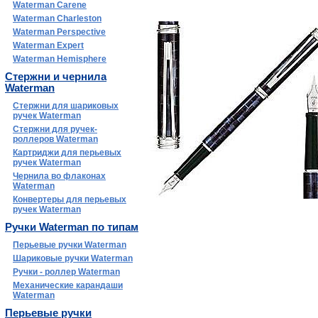
Waterman Carene
Waterman Charleston
Waterman Perspective
Waterman Expert
Waterman Hemisphere
Стержни и чернила
Waterman
Стержни для шариковых
ручек Waterman
Стержни для ручек-
роллеров Waterman
Картриджи для перьевых
ручек Waterman
Чернила во флаконах
Waterman
Конвертеры для перьевых
ручек Waterman
Ручки Waterman по типам
Перьевые ручки Waterman
Шариковые ручки Waterman
Ручки - роллер Waterman
Механические карандаши
Waterman
Перьевые ручки