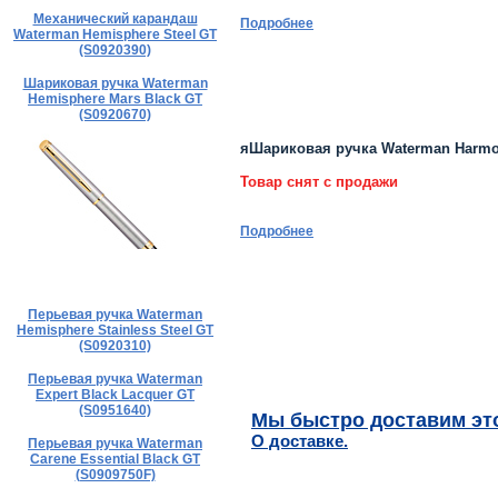
Механический карандаш
Подробнее
Waterman Hemisphere Steel GT
(S0920390)
Шариковая ручка Waterman
Hemisphere Mars Black GT
(S0920670)
яШариковая ручка Waterman Harmoni
Товар снят с продажи
Подробнее
Перьевая ручка Waterman
Hemisphere Stainless Steel GT
(S0920310)
Перьевая ручка Waterman
Expert Black Lacquer GT
(S0951640)
Мы быстро доставим это
О доставке.
Перьевая ручка Waterman
Carene Essential Black GT
(S0909750F)