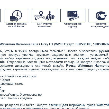
Быстрая доставка
835+ пунктов
Оплата картой
Гарантия
по всей России
самовывоза
курьеру
от производите
Waterman Harmonie Blue / Grey CT (W21031) арт. S0050830F, S0050840
ь, чтобы в жизни всегда была гармония? Просто обзавестись
ручко
луэт корпуса увенчан крупным раздвоенным клипом – узнаваемый
тый выбор вариантов отделки подразумевает, что каждый найдет се
nie
. Отделанные блестящими металлами кольца на корпусе и колпачк
носящими движение в статичный дизайн.
Ручка Waterman
Harmoni
рждает: гармония подвластна каждому, кто к ней по-настоящему стреми
са: Синий / серый / хром
а: Хром
жавеющая сталь
к
Лак
орпуса/клипа: Хромирование
ел: Тонкий / средний
их разделах Вы также найдете
стержни для шариковых ручек Waterma
ные картриджи
и
конвертеры
для перьевых ручек Waterman.