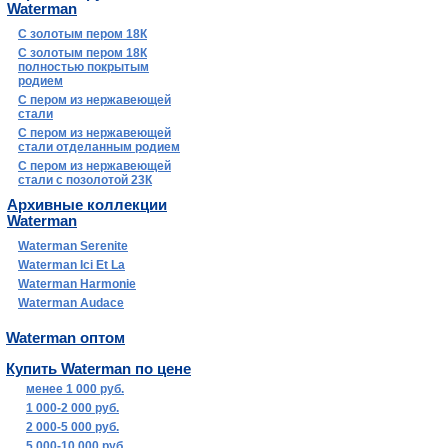
Waterman
С золотым пером 18К
С золотым пером 18К
полностью покрытым
родием
С пером из нержавеющей
стали
С пером из нержавеющей
стали отделанным родием
С пером из нержавеющей
стали с позолотой 23К
Архивные коллекции
Waterman
Waterman Serenite
Waterman Ici Et La
Waterman Harmonie
Waterman Audace
Waterman оптом
Купить Waterman по цене
менее 1 000 руб.
1 000-2 000 руб.
2 000-5 000 руб.
5 000-10 000 руб.