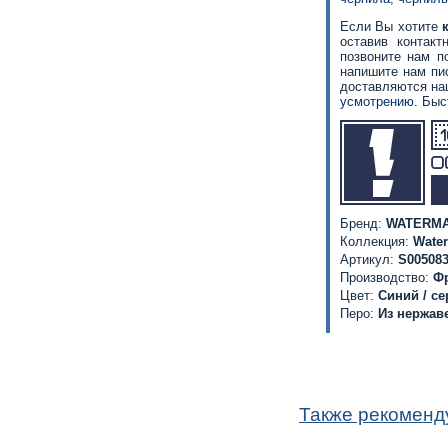
Если Вы хотите
оставив контак
позвоните нам п
напишите нам пи
доставляются на
усмотрению
. Быс
Бренд:
WATERM
Коллекция:
Wate
Артикул:
S00508
Производство:
Ф
Цвет:
Синий / се
Перо:
Из нержав
Также рекоменд