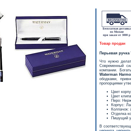
Бесплатная доставка
по Москве
при заказе от 3000 р
Товар продан
Перьевая ручка 
Что нужно делат
Современный си
компании. Бога
Waterman
Harmo
ободками, прив
пропорциями утве
Цвет корпу
Цвет клип
Перо: Нер
Корпус: Ла
Колпачок: 
Отделка к
Пишущий уз
В соответствующ
чернила
,
черниль