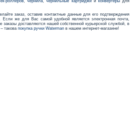
чек-роллеров
,
чернила
,
чернильные картриджи
и
конвертеры
для
елайте заказ, оставив контактные данные для его подтверждения
8. Если же для Вас самой удобной является электронная почта,
ве заказы доставляются нашей собственной курьерской службой, в
 – такова
покупка ручки Waterman
в нашем интернет-магазине!