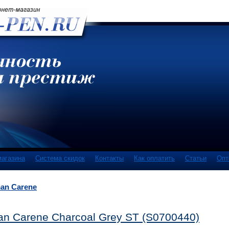
магазина
Система скидок
Контакты
Как оплатить
Статьи
Опт
an Carene
n Carene Charcoal Grey ST (S0700440)