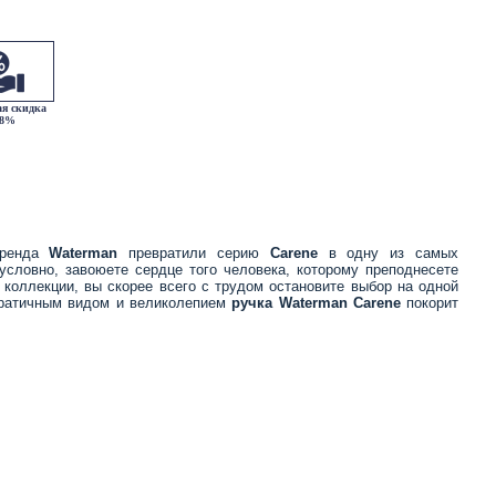
я скидка
18%
 бренда
Waterman
превратили серию
Carene
в одну из самых
условно, завоюете сердце того человека, которому преподнесете
коллекции, вы скорее всего с трудом остановите выбор на одной
кратичным видом и великолепием
ручка
Waterman Carene
покорит