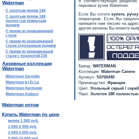
В соответствующих разделах
Waterman
перьевых ручек Waterman.
С золотым пером 18К
Если Вы хотите
купить ручку
С золотым пером 18К
оператором. Если Вы предпоч
полностью покрытым
напишите нам письмо на адре
родием
другие регионы Вы можете вы
С пером из нержавеющей
стали
С пером из нержавеющей
стали отделанным родием
С пером из нержавеющей
стали с позолотой 23К
Архивные коллекции
Бренд:
WATERMAN
Waterman
Коллекция:
Waterman Carene
Waterman Serenite
Артикул:
S0700440
Waterman Ici Et La
Производство:
Франция
Waterman Harmonie
Цвет:
Угольный серый / сере
Перо:
Золотое 18К полностью
Waterman Audace
Waterman оптом
Купить Waterman по цене
менее 1 000 руб.
1 000-2 000 руб.
2 000-5 000 руб.
5 000-10 000 руб.