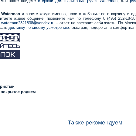
 Вы также найдете
стержни для шариковых ручек Waterman
, для
ру
 Waterman
и знаете какую именно, просто добавьте ее в корзину и сд
итаете живое общение, позвоните нам по телефону 8 (495) 232-18-3
с
waterman2321838@yandex.ru
– ответ не заставит себя ждать. По Моск
брать
доставку по своему усмотрению
. Быстрая, недорогая и комфортная
бристый
 покрытое родием
Также рекомендуем