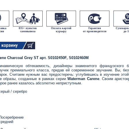
тавка
835+ пунктов
Оплата картой
Гарантия
Суммарна
сии
самовывоза
курьеру
от производителя
до 
ne Charcoal Grey ST арт. S0102450F, S0102460M
динамическую обтекаемость, дизайнеры знаменитого французского
учек премиального класса, придав ей современное звучание. Вы, без
рок. Считаем нужным вас предостеречь: углубившись в изучение этой 
се образы, созданные в рамках серии
Waterman
Carene
. Своим аристо
орое ранее казалось абсолютно неприступным.
серый / серебро
 Посеребрение
средний