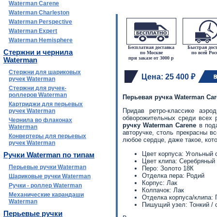
Waterman Carene
Waterman Charleston
Waterman Perspective
Waterman Expert
Waterman Hemisphere
Бесплатная доставка
Быстрая дос
Стержни и чернила
по Москве
по всей Рос
при заказе от 3000 р
Waterman
Стержни для шариковых
Цена: 25 400 ₽
ручек Waterman
Стержни для ручек-
роллеров Waterman
Перьевая ручка Waterman Care
Картриджи для перьевых
Придав ретро-классике аэро
ручек Waterman
обворожительных среди всех р
Чернила во флаконах
ручку Waterman
Carene
в пода
Waterman
авторучке, столь прекрасны в
Конвертеры для перьевых
любое сердце, даже такое, кот
ручек Waterman
Цвет корпуса: Угольный 
Ручки Waterman по типам
Цвет клипа: Серебряный
Перьевые ручки Waterman
Перо: Золото 18К
Отделка пера: Родий
Шариковые ручки Waterman
Корпус: Лак
Ручки - роллер Waterman
Колпачок: Лак
Механические карандаши
Отделка корпуса/клипа:
Waterman
Пишущий узел: Тонкий / 
Перьевые ручки