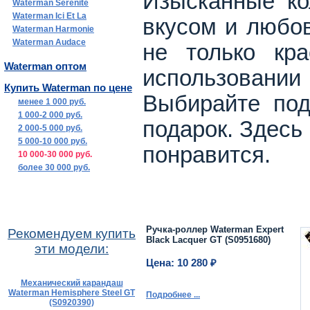
Изысканные ко
Waterman Serenite
Waterman Ici Et La
вкусом и любов
Waterman Harmonie
Waterman Audace
не только кр
Waterman оптом
использовании 
Купить Waterman по цене
Выбирайте под
менее 1 000 руб.
1 000-2 000 руб.
подарок. Здесь
2 000-5 000 руб.
5 000-10 000 руб.
понравится.
10 000-30 000 руб.
более 30 000 руб.
Ручка-роллер Waterman Expert
Рекомендуем купить
Black Lacquer GT (S0951680)
эти модели:
Цена: 10 280 ₽
Механический карандаш
Waterman Hemisphere Steel GT
Подробнее ...
(S0920390)