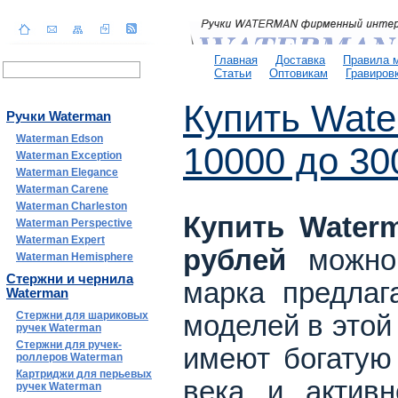
Главная
Доставка
Правила 
Статьи
Оптовикам
Гравиров
Купить Wate
Ручки Waterman
Waterman Edson
10000 до 30
Waterman Exception
Waterman Elegance
Waterman Carene
Waterman Charleston
Купить Waterm
Waterman Perspective
Waterman Expert
рублей
можно 
Waterman Hemisphere
Стержни и чернила
марка предлаг
Waterman
Стержни для шариковых
моделей в этой
ручек Waterman
Стержни для ручек-
имеют богатую
роллеров Waterman
Картриджи для перьевых
века и актив
ручек Waterman