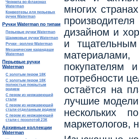
Чернила во флаконах
многих странах
Waterman
Конвертеры для перьевых
ручек Waterman
производителя
Ручки Waterman по типам
дизайном и хор
Перьевые ручки Waterman
Шариковые ручки Waterman
и тщательным
Ручки - роллер Waterman
Механические карандаши
материалам
Waterman
Перьевые ручки
покупателям и
Waterman
С золотым пером 18К
потребности це
С золотым пером 18К
полностью покрытым
остаётся на п
родием
С пером из нержавеющей
лучшие модели
стали
С пером из нержавеющей
нескольких по
стали отделанным родием
С пером из нержавеющей
стали с позолотой 23К
маркетологов, н
Архивные коллекции
Waterman